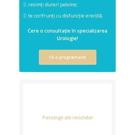
resimți dureri pelvine;
te confrunți cu disfuncție erectilă.
Cere o consultație în specializarea
Urologie!
Fă o programare!
Patologii ale rinichilor