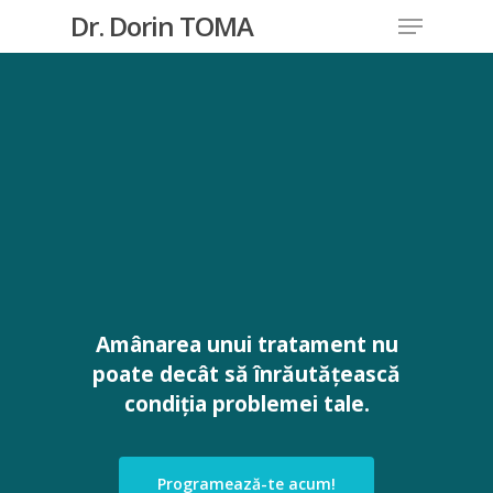
Skip
Menu
Dr. Dorin TOMA
to
main
content
Amânarea unui tratament nu
poate decât să înrăutățească
condiția problemei tale.
Programează-te acum!