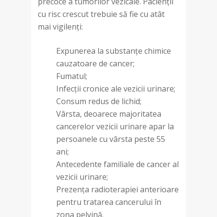
precoce a tumorilor vezicale. Pacienții
cu risc crescut trebuie să fie cu atât
mai vigilenți:
Expunerea la substanțe chimice
cauzatoare de cancer;
Fumatul;
Infecții cronice ale vezicii urinare;
Consum redus de lichid;
Vârsta, deoarece majoritatea
cancerelor vezicii urinare apar la
persoanele cu vârsta peste 55
ani;
Antecedente familiale de cancer al
vezicii urinare;
Prezența radioterapiei anterioare
pentru tratarea cancerului în
zona pelvină.