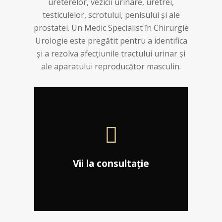
ureterelor, vezicii urinare, uretrei,
testiculelor, scrotului, penisului și ale
prostatei. Un Medic Specialist în Chirurgie
Urologie este pregătit pentru a identifica
și a rezolva afecțiunile tractului urinar și
ale aparatului reproducător masculin.
Este primul pas spre
redobândirea sănătății
tale.
Vii la consultație