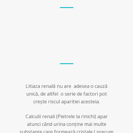
Litiaza renală nu are adesea o cauză
unică, de altfel o serie de factori pot
crește riscul aparitiei acesteia.
Calculii renali (Pietrele la rinichi) apar
atunci când urina conține mai multe
substanțe care formează cristale ( precum