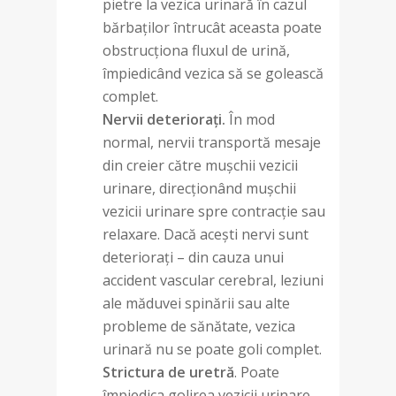
pietre la vezica urinară în cazul
bărbaților întrucât aceasta poate
obstrucționa fluxul de urină,
împiedicând vezica să se golească
complet.
Nervii deteriorați
.
În mod
normal, nervii transportă mesaje
din creier către mușchii vezicii
urinare, direcționând mușchii
vezicii urinare spre contracție sau
relaxare. Dacă acești nervi sunt
deteriorați – din cauza unui
accident vascular cerebral, leziuni
ale măduvei spinării sau alte
probleme de sănătate, vezica
urinară nu se poate goli complet.
Strictura de uretră
. Poate
împiedica golirea vezicii urinare.