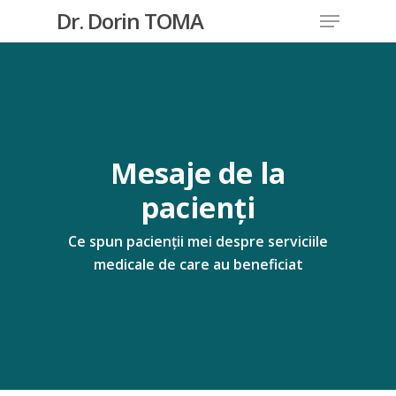
Skip
Menu
Dr. Dorin TOMA
to
Close
main
Menu
content
Mesaje
de
la
pacienți
Ce spun pacienții mei despre serviciile
medicale de care au beneficiat